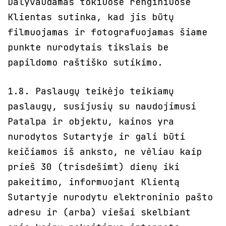
Dalyvaudamas tokiuose renginiuose
Klientas sutinka, kad jis būtų
filmuojamas ir fotografuojamas šiame
punkte nurodytais tikslais be
papildomo raštiško sutikimo.
1.8. Paslaugų teikėjo teikiamų
paslaugų, susijusių su naudojimusi
Patalpa ir objektu, kainos yra
nurodytos Sutartyje ir gali būti
keičiamos iš anksto, ne vėliau kaip
prieš 30 (trisdešimt) dienų iki
pakeitimo, informuojant Klientą
Sutartyje nurodytu elektroninio pašto
adresu ir (arba) viešai skelbiant