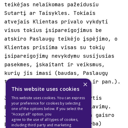
teikėjas nelaikomas pažeidusiu
Sutartį ar Taisykles. Tokiais
atvejais Klientas privalo vykdyti
visus tokius įsipareigojimus be
atskiro Paslaugų teikėjo įspėjimo, o
Klientas prisiima visas su tokių
įsipareigojimų nevykdymu susijusias
pasekmes, įskaitant ir veiksmus,
kurių jis imasi (baudas, Paslaugų
teikėjui taikomas sankcijas ir pan.).
×
This website uses cookies
3.17. Klientas privalo laikytis
This website uses cookies. You can express
your preference for cookies by selecting
priešgaisrinės saugos reikalavimų.
one of the options below. If you select the
Jei dėl Kliento veiksmų kyla gaisro
"Accept all" option, you
agree to the use of all types of cookies,
pavojus, kyla gaisras ir (arba)
including third party and marketing