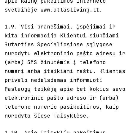
apie kainų pakeitimus interneto
svetainėje www.atlasliving.lt.
1.9. Visi pranešimai, įspėjimai ir
kita informacija Klientui siunčiami
Sutarties Specialiosiose sąlygose
nurodytu elektroninio pašto adresu ir
(arba) SMS žinutėmis į telefono
numerį arba įteikiami raštu. Klientas
privalo nedelsdamas informuoti
Paslaugų teikėją apie bet kokius savo
elektroninio pašto adreso ir (arba)
telefono numerio pasikeitimus, kaip
nurodyta šiose Taisyklėse.
1.10. Apie Taisyklių pakeitimus