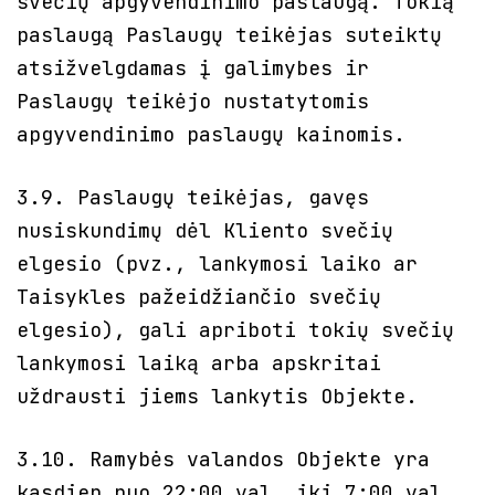
svečių apgyvendinimo paslaugą. Tokią
paslaugą Paslaugų teikėjas suteiktų
atsižvelgdamas į galimybes ir
Paslaugų teikėjo nustatytomis
apgyvendinimo paslaugų kainomis.
3.9. Paslaugų teikėjas, gavęs
nusiskundimų dėl Kliento svečių
elgesio (pvz., lankymosi laiko ar
Taisykles pažeidžiančio svečių
elgesio), gali apriboti tokių svečių
lankymosi laiką arba apskritai
uždrausti jiems lankytis Objekte.
3.10. Ramybės valandos Objekte yra
kasdien nuo 22:00 val. iki 7:00 val.