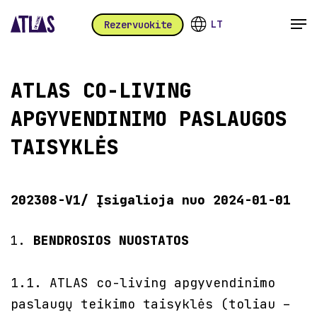
Skip
Men
LT
Rezervuokite
to
main
content
ATLAS CO-LIVING
APGYVENDINIMO PASLAUGOS
TAISYKLĖS
202308-V1/ Įsigalioja nuo 2024-01-01
BENDROSIOS NUOSTATOS
1.1. ATLAS co-living apgyvendinimo
paslaugų teikimo taisyklės (toliau –