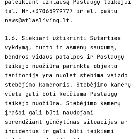
pateikiant užklausą Paslaugų teikėjui
tel. Nr.+37065979777 ir el. paštu
news@atlasliving.lt
.
1.6. Siekiant užtikrinti Sutarties
vykdymą, turto ir asmenų saugumą,
bendros vidaus patalpos ir Paslaugų
teikėjo nuožiūra parinkta objekto
teritorija yra nuolat stebima vaizdo
stebėjimo kameromis. Stebėjimo kamerų
vieta gali būti keičiama Paslaugų
teikėjo nuožiūra. Stebėjimo kamerų
įrašai gali būti naudojami
sprendžiant ginčytinas situacijas ar
incidentus ir gali būti teikiami