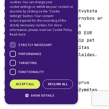
cookies. You can change your
įsijungia priešgaisrinė
cookie settings or withdraw your consent at
signalizacija, o į Objektą atvyksta
any time by clicking on the "Cookie
Settings" button. Your consent
saugos tarnyba, gelbėjimo tarnybos ar
is not required for the recording of the
ugniagesiai, Klientas tokiais
strictly necessary cookies. For more
information, please read our Cookie Policy.
atvejais privalo sumokėti 100 EUR
Read more
(vieno šimto eurų) baudą, taip pat
STRICTLY NECESSARY
Klientas privalo atlyginti kitas
PERFORMANCE
Paslaugų teikėjo patirtas išlaidas.
TARGETING
3.18. Klientui draudžiama:
FUNCTIONALITY
3.18.1. Rūkyti Objekte, išskyrus
ACCEPT ALL
DECLINE ALL
specialiai tam skirtas ir pažymėtas
SHOW DETAILS
vietas.