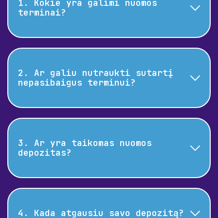
1. Kokie yra galimi nuomos
terminai?
Siūlome lanksčias nuomos sutartis
nuo 60 dienų iki tiek, kiek tik
2. Ar galiu nutraukti sutartį
Jums reikės.
nepasibaigus terminui?
Taip, sutartį galite nutraukti
prieš tai mus įspėję pagal
3. Ar yra taikomas nuomos
sutartyje numatytą dviejų mėnesių
depozitas?
terminą.
Pasirašius ilgalaikę (ilgesnę nei
60 d.) sutartį, prašome sumokėti
4. Kada atgausiu savo depozitą?